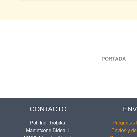
PORTADA
CONTACTO
ENV
Pol. Ind. Trobika,
Preguntas 
Martintxone Bidea 1,
Envíos y de