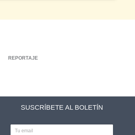
REPORTAJE
SUSCRÍBETE AL BOLETÍN
y
E
L
m
e