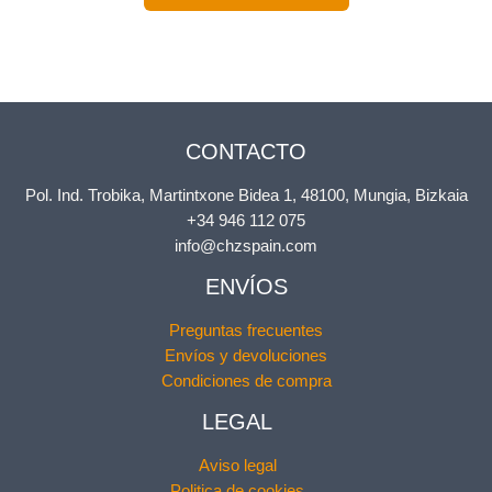
opciones
se
pueden
elegir
en
la
CONTACTO
página
de
Pol. Ind. Trobika, Martintxone Bidea 1, 48100, Mungia, Bizkaia
producto
+34 946 112 075
info@chzspain.com
ENVÍOS
Preguntas frecuentes
Envíos y devoluciones
Condiciones de compra
LEGAL
Aviso legal
Politica de cookies