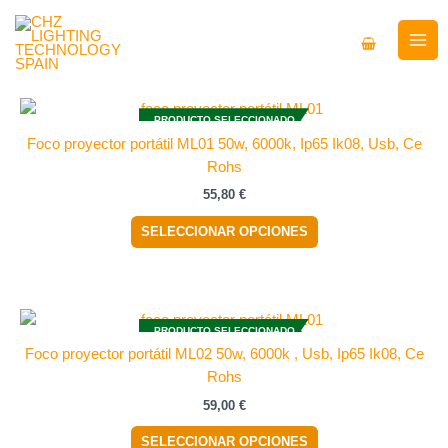
Ir
al
contenido
Este
PRODUCTO SELECCIONADO
producto
Foco proyector portátil ML01 50w, 6000k, Ip65 Ik08, Usb, Ce
tiene
Rohs
múltiples
55,80
€
variantes.
Las
SELECCIONAR OPCIONES
opciones
se
pueden
elegir
Este
PRODUCTO SELECCIONADO
en
producto
Foco proyector portátil ML02 50w, 6000k , Usb, Ip65 Ik08, Ce
la
tiene
Rohs
página
múltiples
59,00
€
de
variantes.
producto
Las
SELECCIONAR OPCIONES