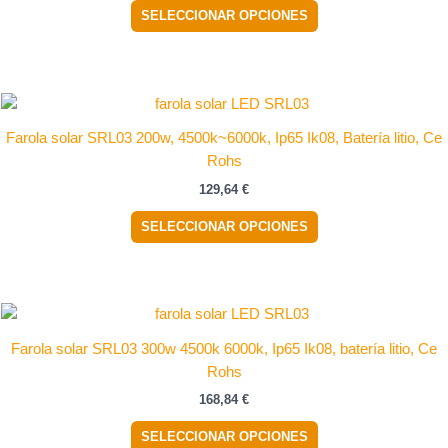
variantes.
SELECCIONAR OPCIONES
Las
opciones
se
pueden
Este
elegir
producto
Farola solar SRL03 200w, 4500k~6000k, Ip65 Ik08, Batería litio, Ce
en
tiene
Rohs
la
múltiples
129,64
€
página
variantes.
de
Las
SELECCIONAR OPCIONES
producto
opciones
se
pueden
elegir
Este
en
producto
Farola solar SRL03 300w 4500k 6000k, Ip65 Ik08, batería litio, Ce
la
tiene
Rohs
página
múltiples
168,84
€
de
variantes.
producto
Las
SELECCIONAR OPCIONES