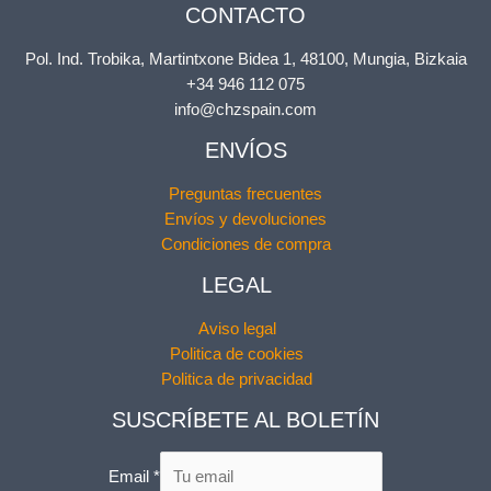
CONTACTO
Pol. Ind. Trobika, Martintxone Bidea 1, 48100, Mungia, Bizkaia
+34 946 112 075
info@chzspain.com
ENVÍOS
Preguntas frecuentes
Envíos y devoluciones
Condiciones de compra
LEGAL
Aviso legal
Politica de cookies
Politica de privacidad
SUSCRÍBETE AL BOLETÍN
y
Email
*
A