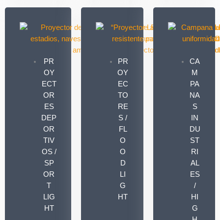
PR
PR
CA
OY
OY
M
ECT
EC
PA
OR
TO
NA
ES
RE
S
DEP
S /
IN
OR
FL
DU
TIV
O
ST
OS /
O
RI
SP
D
AL
OR
LI
ES
T
G
/
LIG
HT
HI
HT
G
H