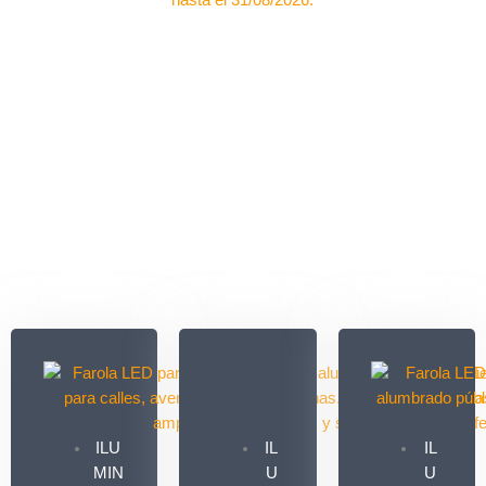
hasta el 31/08/2026.
ILU
IL
IL
MIN
U
U