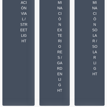
ACI
MI
MI
ÓN
NA
NA
VIA
CI
CI
L /
Ó
Ó
STR
N
N
EET
EX
SO
LIG
TE
LA
HT
RI
R /
O
SO
RE
LA
S /
R
GA
LI
RD
G
EN
HT
LI
G
HT