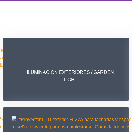
 5€ DE
EN TU 1º
RA?
álido hasta el 31/08/2026.
ILUMINACIÓN EXTERIORES / GARDEN
LIGHT