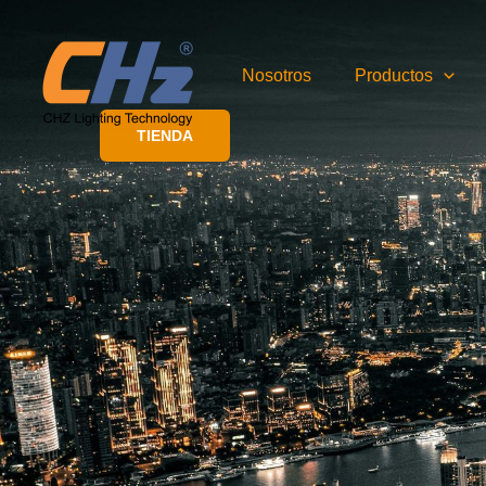
Ir
al
contenido
Nosotros
Productos
TIENDA