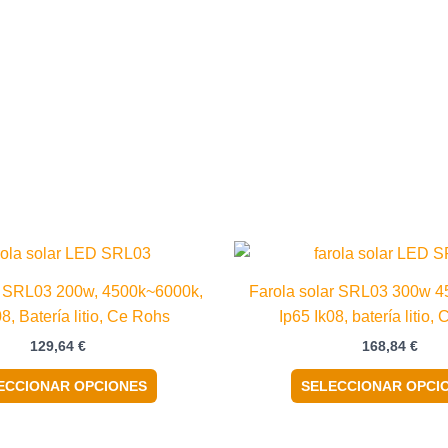
Este
producto
r SRL03 200w, 4500k~6000k,
Farola solar SRL03 300w 4
tiene
08, Batería litio, Ce Rohs
Ip65 Ik08, batería litio,
múltiples
129,64
€
168,84
€
variantes.
Las
ECCIONAR OPCIONES
SELECCIONAR OPCI
opciones
se