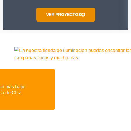
VER PROYECTOS
io más bajo:
tía de CHz.