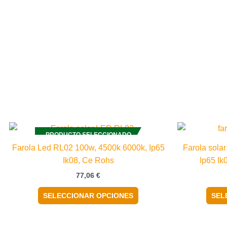
Este
PRODUCTO SELECCIONADO
producto
Farola Led RL02 100w, 4500k 6000k, Ip65
Farola sola
tiene
Ik08, Ce Rohs
Ip65 Ik
múltiples
77,06
€
variantes.
Las
SELECCIONAR OPCIONES
SEL
opciones
se