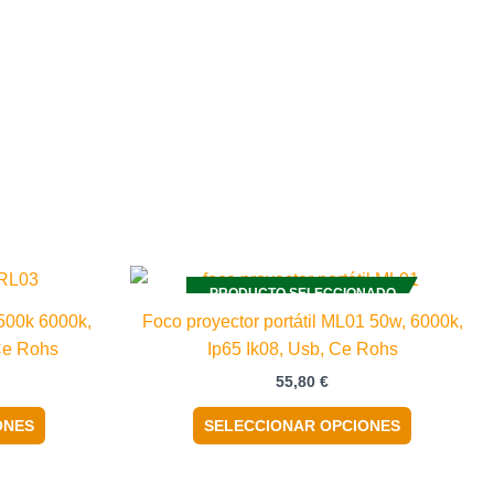
Este
Este
PRODUCTO SELECCIONADO
producto
producto
500k 6000k,
Foco proyector portátil ML01 50w, 6000k,
tiene
tiene
 Ce Rohs
Ip65 Ik08, Usb, Ce Rohs
múltiples
múltiples
55,80
€
variantes.
variantes.
Las
Las
ONES
SELECCIONAR OPCIONES
opciones
opciones
se
se