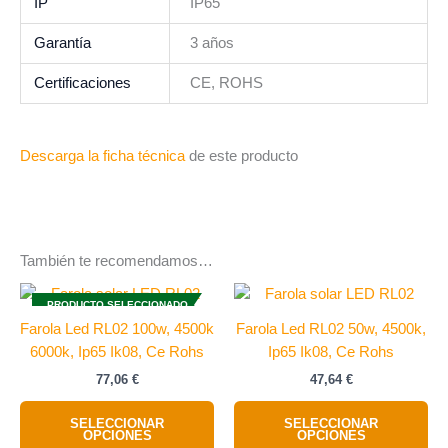
IP
IP65
Garantía
3 años
Certificaciones
CE, ROHS
Descarga la ficha técnica
de este producto
También te recomendamos…
Este
Es
PRODUCTO SELECCIONADO
producto
pr
Farola Led RL02 100w, 4500k
Farola Led RL02 50w, 4500k,
tiene
tie
6000k, Ip65 Ik08, Ce Rohs
Ip65 Ik08, Ce Rohs
múltiples
múl
77,06
€
47,64
€
variantes.
var
Las
La
SELECCIONAR
SELECCIONAR
opciones
op
OPCIONES
OPCIONES