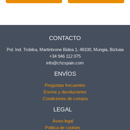
se
se
pueden
pu
elegir
ele
en
en
la
la
página
pá
CONTACTO
de
de
producto
pr
Pol. Ind. Trobika, Martintxone Bidea 1, 48100, Mungia, Bizkaia
+34 946 112 075
info@chzspain.com
ENVÍOS
Preguntas frecuentes
Envíos y devoluciones
Condiciones de compra
LEGAL
Aviso legal
Politica de cookies