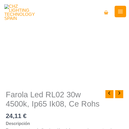
Ir
al
contenido
Farola
Led
RL02
30w
4500k,
Ip65
Ik08,
Ce
Rohs
cantidad
Farola Led RL02 30w
4500k, Ip65 Ik08, Ce Rohs
24,11
€
Descripción