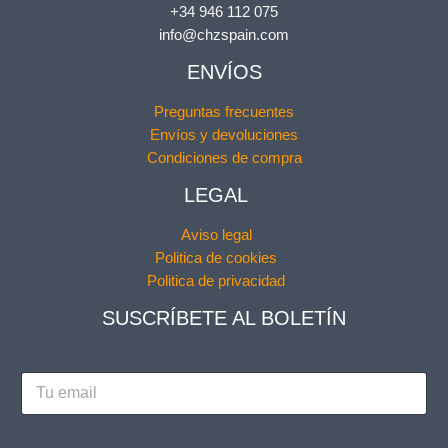
+34 946 112 075
info@chzspain.com
ENVÍOS
Preguntas frecuentes
Envíos y devoluciones
Condiciones de compra
LEGAL
Aviso legal
Politica de cookies
Politica de privacidad
SUSCRÍBETE AL BOLETÍN
L
E
e
m
g
a
a
i
l