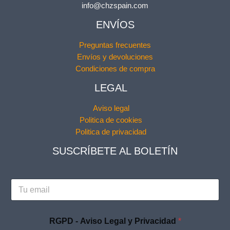
info@chzspain.com
ENVÍOS
Preguntas frecuentes
Envíos y devoluciones
Condiciones de compra
LEGAL
Aviso legal
Politica de cookies
Politica de privacidad
SUSCRÍBETE AL BOLETÍN
L
E
e
m
g
a
a
i
l
RGPD - Aviso Legal y Privacidad
*
l
A