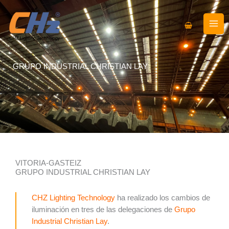
Ir
al
contenido
GRUPO INDUSTRIAL CHRISTIAN LAY
VITORIA-GASTEIZ
GRUPO INDUSTRIAL CHRISTIAN LAY
CHZ Lighting Technology
ha realizado los cambios de
iluminación en tres de las delegaciones de
Grupo
Industrial Christian Lay
.