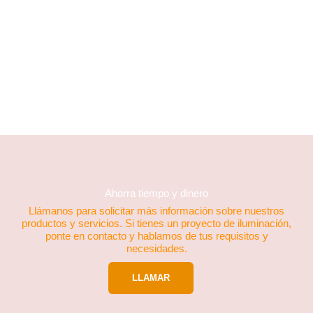
SIDERÚRGICA BALBOA
JEREZ DE LOS CABALLEROS, EXTREMADURA
Ahorra tiempo y dinero
Llámanos para solicitar más información sobre nuestros
productos y servicios. Si tienes un proyecto de iluminación,
ponte en contacto y hablamos de tus requisitos y
necesidades.
LLAMAR