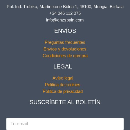
Pol. Ind. Trobika, Martintxone Bidea 1, 48100, Mungia, Bizkaia
+34 946 112 075
info@chzspain.com
ENVÍOS
Preguntas frecuentes
Envíos y devoluciones
Condiciones de compra
LEGAL
Aviso legal
Politica de cookies
Politica de privacidad
SUSCRÍBETE AL BOLETÍN
E
m