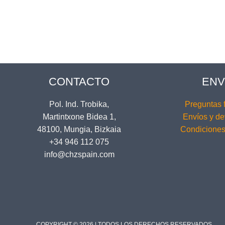
CONTACTO
ENV
Pol. Ind. Trobika,
Preguntas 
Martintxone Bidea 1,
Envíos y de
48100, Mungia, Bizkaia
Condiciones
+34 946 112 075
info@chzspain.com
COPYRIGHT © 2026 | TODOS LOS DERECHOS RESERVADOS