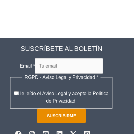
SUSCRÍBETE AL BOLETÍN
Email
*
RGPD - Aviso Legal y Privacidad
R
*
G
P
He leído el Aviso Legal y acepto la Política
D
de Privacidad.
E
m
SUSCRIBIRME
a
i