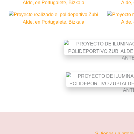
ANT
ANT
Si tienes un proye