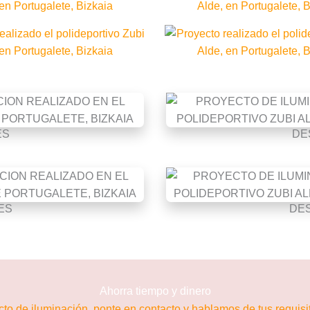
ES
DE
ES
DE
Ahorra tiempo y dinero
cto de iluminación, ponte en contacto y hablamos de tus requis